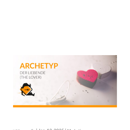
Die Archetypen-Serie – Der Magier Im Bereich des
strategischen Marketings nutzen wir das
Archetypenmodell, um Marken und Unternehmen zu
analysieren, zu charakterisieren und schließlich die
passenden Marketing-Strategien abzuleiten. In
unserer „Archetypen-Serie“...
Die Archetypen-Serie – welcher Archetyp ist Ihr
Unternehmen?