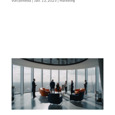
von
|
Jan. 13, 2025
|
pxmedia
Marketing
Die Archetypen-Serie – Der Liebende Im Bereich des
strategischen Marketings nutzen wir das
Archetypenmodell, um Marken und Unternehmen zu
analysieren, zu charakterisieren und schließlich die
passenden Marketing-Strategien abzuleiten. In
unserer „Archetypen-Serie“...