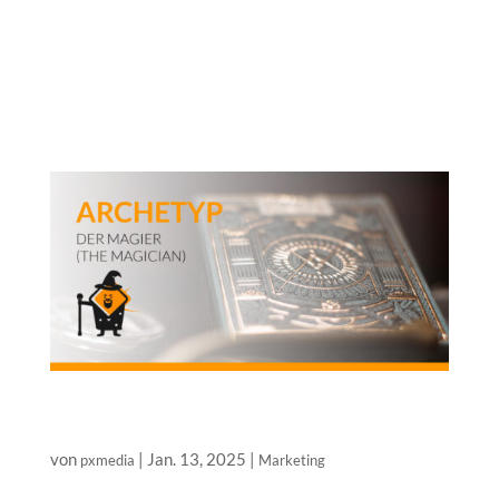
Archetypenmodell, um Marken und Unternehmen zu
analysieren, zu charakterisieren und schließlich die
passenden Marketing-Strategien abzuleiten. In
unserer „Archetypen-Serie“ stellen...
Die Archetypen-Serie – welcher Archetyp ist Ihr
Unternehmen?
von
|
Jan. 13, 2025
|
pxmedia
Marketing