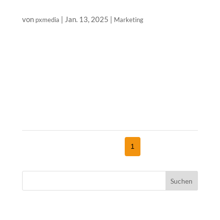
Wie die digitale Transformation das Marketing neu gestaltet
von
|
Jan. 13, 2025
|
pxmedia
Marketing
Das digitale Zeitalter bringt neue Möglichkeiten mit
sich. Unternehmen, die sich in diesem schnelllebigen
Umfeld behaupten möchten, können nicht mehr auf die
traditionellen Marketingmethoden allein setzen.
Stattdessen muss man sich an die digitale Realität
anpassen....
Page 1 of 1
1
Suchen
Neueste Beiträge